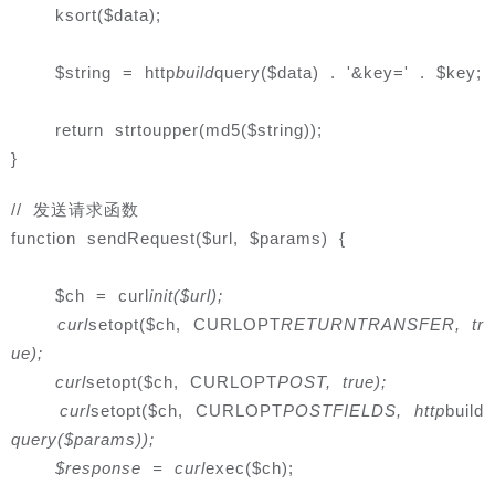
    ksort($data);
    $string = http
build
query($data) . '&key=' . $key;
    return strtoupper(md5($string));
}
// 发送请求函数
function sendRequest($url, $params) {
    $ch = curl
init($url);

    curl
setopt($ch, CURLOPT
RETURNTRANSFER, tr
ue);

    curl
setopt($ch, CURLOPT
POST, true);

    curl
setopt($ch, CURLOPT
POSTFIELDS, http
build
query($params));

    $response = curl
exec($ch);