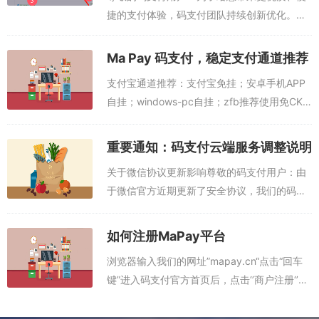
捷的支付体验，码支付团队持续创新优化。目
前，令人期待的新通道 apad 云端已完成更新
上线，为您解锁支付新方式。新通道 apad 云
Ma Pay 码支付，稳定支付通道推荐
端的优势稳定性大幅提升：采用...
支付宝通道推荐：支付宝免挂；安卓手机APP
自挂；windows-pc自挂；zfb推荐使用免CK
不掉线（支付宝官方审核，仅支付老用户）；
以上通道均稳定运行！（支付宝请关闭收款自
重要通知：码支付云端服务调整说明
动到余额宝，否则支付不进行...
关于微信协议更新影响尊敬的码支付用户：由
于微信官方近期更新了安全协议，我们的码支
付Mac版和iPad版云端服务暂时无法正常使
用。技术团队正在全力进行适配修复工作，给
如何注册MaPay平台
您带来的不便，我们深表歉意。当前可用...
浏览器输入我们的网址”mapay.cn“点击“回车
键”进入码支付官方首页后，点击‘’商户注册‘’填
写相关信息注册填写完后需要您支付3元预充
值余额，注册成功后可在用户中心中查看余额