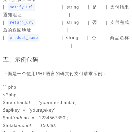
| 
         | string   | 是   | 支付结果
notify_url
通知地址                |
| 
         | string   | 否   | 支付完成
return_url
后的返回地址            |
| 
       | string   | 否   | 商品名称 
product_name
                       |
五、示例代码
下面是一个使用PHP语言的码支付支付请求示例：
```php
<?php
$merchant
id = 'your
merchant
id';

$api
key = 'your
api
key';
$out
trade
no = '1234567890';
$total
amount = 100.00;
