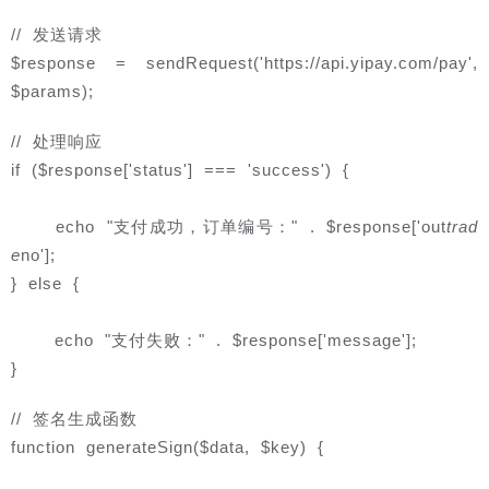
// 发送请求
$response = sendRequest('https://api.yipay.com/pay', 
$params);
// 处理响应
if ($response['status'] === 'success') {
    echo "支付成功，订单编号：" . $response['out
trad
e
no'];
} else {
    echo "支付失败：" . $response['message'];
}
// 签名生成函数
function generateSign($data, $key) {