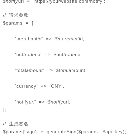
$notify
url = 'https://yourwebsite.com/notify';
// 请求参数
$params = [
    'merchant
id' => $merchant
id,
    'out
trade
no' => $out
trade
no,
    'total
amount' => $total
amount,
    'currency' => 'CNY',
    'notify
url' => $notify
url,
];
// 生成签名
$params['sign'] = generateSign($params, $api_key);