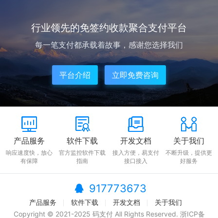
登录后台后先去开通合适...
行业领先的免签约收款聚合支付平台
每一笔支付都承载着故事，感谢您选择我们
平台介绍
立即免费咨询
产品服务
软件下载
开发文档
关于我们
响应速度快，放心
官方监控软件下载
接入方便，易支付
不断升级，提供更
有保障
指南
接口接入
好服务
917773673
产品服务
软件下载
开发文档
关于我们
Copyright © 2021-2025 码支付 All Rights Reserved.
浙ICP备