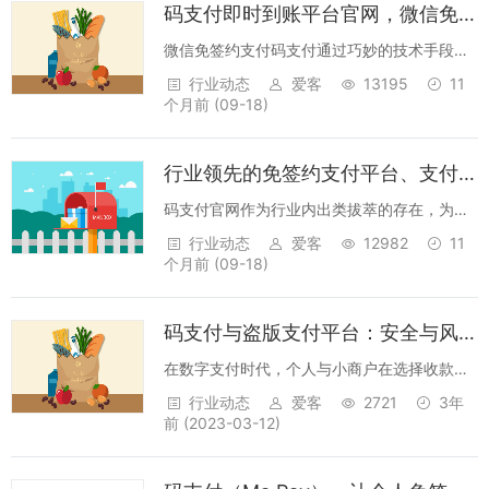
码支付即时到账平台官网，微信免签约支付，支付宝免签约
平...
微信免签约支付码支付通过巧妙的技术手段，
实现了微信免签约支付功能。用户只需简单上
行业动态
爱客
13195
11
传个人微信收款二维码，即可快速接入支付系
个月前
(09-18)
统。当消费者进行支付时，系统会自动识别订
单信息，消费者扫码支付后，资金将直接进
行业领先的免签约支付平台、支付方式多样
入...
码支付官网作为行业内出类拔萃的存在，为广
大用户提供了免签约的聚合支付解决方案，深
行业动态
爱客
12982
11
受市场青睐。一、支付方式多样，满足多元需
个月前
(09-18)
求支持微信支付、支付宝、QQ 钱包等多种主
流支付方式 ，充分满足不同用户的支付习...
码支付与盗版支付平台：安全与风险的本质区别
在数字支付时代，个人与小商户在选择收款工
具时，往往面临正规码支付平台与盗版支付平
行业动态
爱客
2721
3年
台的选择。这两者看似功能相似，实则存在本
前
(2023-03-12)
质区别，关系到用户的资金安全、数据隐私和
法律责任。核心差异对比资质与合法性正规