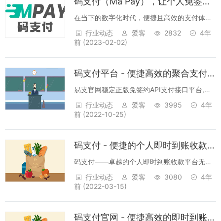
码支付（Ma Pay），让个人免签收款更稳固，重塑你的收款感受
码...
在当下的数字化时代，便捷且高效的支付体系
对于任何业务来讲都极为关键。然而，传统的
行业动态
爱客
2832
4年
支付接口申请流程繁杂，费用又高昂，尤其是
前
(2023-02-02)
对于个人以及小型企业来说。码支付
（mapay）正是为化解这一难题而出现的。码
码支付平台 - 便捷高效的聚合支付解决方案
支付...
易支官网稳定正版免签约API支付接口平台,易
支付心随你动，让支付超便捷！🚀 不需要营业
行业动态
爱客
3995
4年
执照，一下子就能快速开通好多主流支付接
前
(2022-10-25)
口。✨ 💳 收款马上到账，支持微信、支付
宝、QQ、银联等各种各样的...
码支付 - 便捷的个人即时到账收款平台
码支付——卓越的个人即时到账收款平台无资
金托管结算，款项即时到账您的个人账户，安
行业动态
爱客
3080
4年
全放心有保障！无需手机电脑端监控，云端自
前
(2022-03-15)
动监测，省心无忧！即开即用，高并发处理能
力，超稳定运行，绝不漏单！本站已稳定运
码支付官网 - 便捷高效的即时到账的支付平台