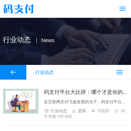
行业动态
News
行业动态
码支付平台大比拼：哪个才是你的最佳选择？
在互联网支付飞速发展的当下，码支付平台为
众多商家和个人提供了便捷的收款途径。码支
行业动态
爱客
12025
10
付官网众多，源支付官网也在其中，面对琳琅
个月前
(10-05)
满目的选择，究竟哪个码支付平台更好用呢？
接下来，咱们就深入剖析一番。一、码支付