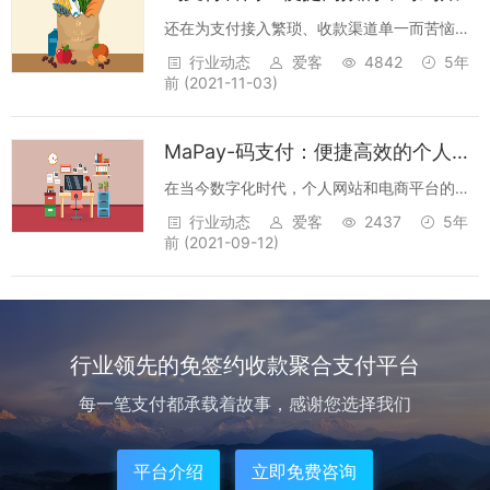
营...
还在为支付接入繁琐、收款渠道单一而苦恼？
码支付平台强势登场，一站式解决您的支付难
行业动态
爱客
4842
5年
题！作为一款功能强大的聚合接口平台，码支
前
(2021-11-03)
付官网为您提供 1 分钟快速接入支付的极致体
验。一、强大的支付集成能力码支付平台...
MaPay-码支付：便捷高效的个人网站支付解决方案
在当今数字化时代，个人网站和电商平台的支
付环节至关重要。而 MaPay 码支付的出现，
行业动态
爱客
2437
5年
为大家带来了全新的便捷支付体验。一、云端
前
(2021-09-12)
免挂，轻松便捷MaPay 码支付全面支持云端免
挂，拥有 40 多...
行业领先的免签约收款聚合支付平台
每一笔支付都承载着故事，感谢您选择我们
平台介绍
立即免费咨询