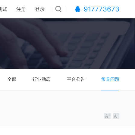
917773673
测试
注册
登录
全部
行业动态
平台公告
常见问题