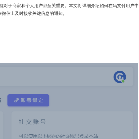
醒对于商家和个人用户都至关重要。本文将详细介绍如何在码支付用户中
够在微信上及时接收关键信息的通知。